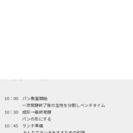
材料費：400円
ト
カスタードクリームにお
材料費：450円
好みでラム酒をいれます
ガレットは、他の果物に
変えたりできるので、バ
リエーションが広がりま
す
シナモンロール
抹茶あんぱん
材料費：450円
材料費：450円
シナモンとラムレーズン
もち大麦を入れ、もちも
を入れて焼きます
ちしたこしあんのあんぱ
んです
スケジュール
10：00 パン教室開始
一次発酵終了後の生地を分割しベンチタイム
10：30 成形→最終発酵
パンの形にする
10：45 ランチ準備
みんなでランチをするための料理